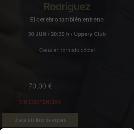
Rodríguez
El cerebro también entrena
30 JUN / 20:30 h / Uppery Club
Cena en formato cóctel
70,00
€
SIN EXISTENCIAS
Únete a la lista de espera