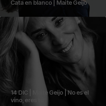
Cata en blanco | Maite Geijo
14 DIC | Maite Geijo | No es el
vino, eres tú