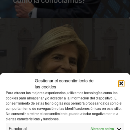
como la conocíamos?
Gestionar el consentimiento de
las cookies
Para ofrecer las mejores experiencias, utilizamos tecnologías como las
cookies para almacenar y/o acceder a la información del dispositivo. El
consentimiento de estas tecnologías nos permitirá procesar datos como el
comportamiento de navegación o las identificaciones únicas en este sitio.
28 JUL | Esperanza Oña | El
No consentir o retirar el consentimiento, puede afectar negativamente a
verdadero poder
ciertas características y funciones.
Funcional
Siempre activo