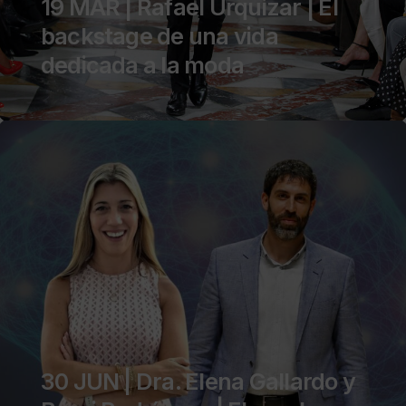
19 MAR | Rafael Urquizar | El
backstage de una vida
dedicada a la moda
19 ABR | Nathalie Bourbier |
Explorando el más allá
30 JUN | Dra. Elena Gallardo y