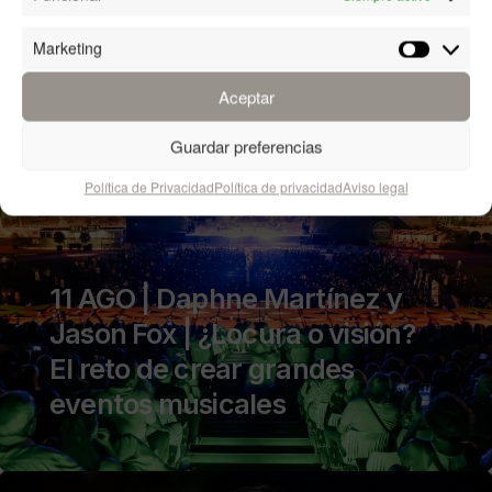
Marketing
Marketin
Aceptar
Guardar preferencias
Política de Privacidad
Política de privacidad
Aviso legal
11 AGO | Daphne Martínez y
Jason Fox | ¿Locura o visión?
El reto de crear grandes
eventos musicales