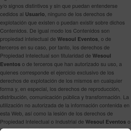
y/o signos distintivos y sin que puedan entenderse
cedidos al
, ninguno de los derechos de
Usuario
explotación que existen o puedan existir sobre dichos
Contenidos. De igual modo los Contenidos son
propiedad intelectual de
, o de
Wesoul Eventos
terceros en su caso, por tanto, los derechos de
Propiedad Intelectual son titularidad de
Wesoul
o de terceros que han autorizado su uso, a
Eventos
quienes corresponde el ejercicio exclusivo de los
derechos de explotación de los mismos en cualquier
forma y, en especial, los derechos de reproducción,
distribución, comunicación pública y transformación. La
utilización no autorizada de la información contenida en
esta Web, así como la lesión de los derechos de
Propiedad Intelectual o Industrial de
o
Wesoul Eventos
de terceros incluidos en
que
wesouleventos.com