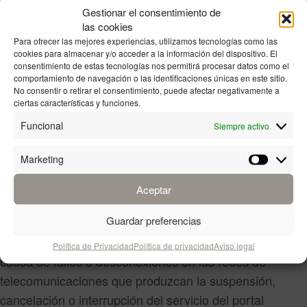
Gestionar el consentimiento de
hayan cedido contenidos dará lugar a las
las cookies
responsabilidades legalmente establecidas.
Para ofrecer las mejores experiencias, utilizamos tecnologías como las
cookies para almacenar y/o acceder a la información del dispositivo. El
consentimiento de estas tecnologías nos permitirá procesar datos como el
DISPONIBILIDAD DE WESOULEVENTOS.COM
comportamiento de navegación o las identificaciones únicas en este sitio.
No consentir o retirar el consentimiento, puede afectar negativamente a
no garantiza la inexistencia de
Wesoul Eventos
ciertas características y funciones.
interrupciones o errores en el acceso a
Funcional
Siempre activo
, a sus contenidos, ni que este se
wesouleventos.com
Marketing
encuentren actualizados, aunque desarrollará sus
Marketin
mejores esfuerzos para, en su caso, evitarlos,
Aceptar
subsanarlos o actualizarlos. Por consiguiente,
Wesoul
no se responsabiliza de los daños o perjuicios
Guardar preferencias
Eventos
de cualquier tipo producidos en el
que traigan
Usuario
Política de Privacidad
Política de privacidad
Aviso legal
causa de fallos o desconexiones en las redes de
telecomunicaciones que produzcan la suspensión,
cancelación o interrupción del servicio del portal