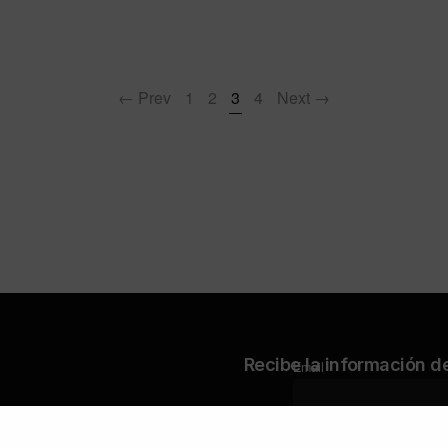
← Prev
1
2
3
4
Next →
Recibe la información d
Email