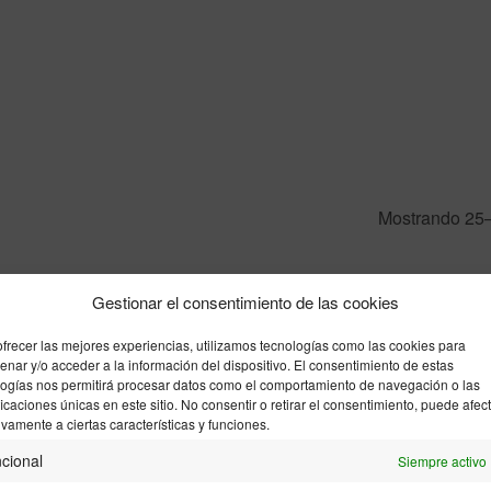
Mostrando 25–
Gestionar el consentimiento de las cookies
OUT OF STOCK
OUT OF ST
a Prieta |
17 MAR | Mariló Alaminos| La
03 MAR 
 realidad?
numerología, un camino de
Relaci
autoconocimiento
ofrecer las mejores experiencias, utilizamos tecnologías como las cookies para
ta de
Únet
Únete a la lista de
nar y/o acceder a la información del dispositivo. El consentimiento de estas
logías nos permitirá procesar datos como el comportamiento de navegación o las
espera
ficaciones únicas en este sitio. No consentir o retirar el consentimiento, puede afec
70,00
€
vamente a ciertas características y funciones.
Leer más
cional
Siempre activo