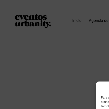
Inicio
Agencia de
Para 
almace
tecno